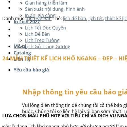
Gian hàng triễn lãm
Sản xuất nội dung, hình ảnh
In ấn, gia công
Danh mục:
Lịch Để Bàn
Thẻ:
lịch để bàn
,
lịch tết
,
thiết kế l
In Lịch 2027
Lịch Tết Độc Quyền
Lịch Để Bàn
Lịch Treo Tường
Mô tả
Lịch Gỗ Tráng Gương
Catalog
24 MẪU THIẾT KẾ LỊCH KHỔ NGANG – ĐẸP – H
Liên Hệ
Yêu cầu báo giá
Nhập thông tin yêu cầu báo gi
Vui lòng điền thông tin để chúng tôi có thể báo gi
buộc. Chúng tôi sẽ liên hệ lại với bạn sớm nhất. 
LỰA CHỌN MẪU PHÙ HỢP VỚI TIÊU CHÍ VÀ DỊCH VỤ N
Đây là dạng lịch khổ ngang phù hợp với những người làm 