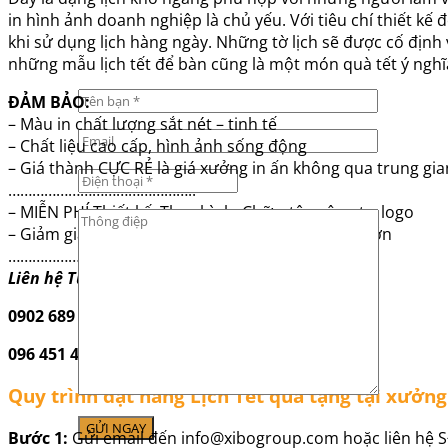
in hình ảnh doanh nghiệp là chủ yếu. Với tiêu chí thiết kế
khi sử dụng lịch hàng ngày. Những tờ lịch sẽ được cố địn
những mẫu lịch tết để bàn cũng là một món quà tết ý nghĩ
ĐẢM BẢO:
– Màu in chất lượng sắt nét – tinh tế
– Chất liệu cao cấp, hình ảnh sống động
– Giá thành CỰC RẺ là giá xưởng in ấn không qua trung gia
………………………………………..
– MIỄN PHÍ Thiết kế: Thay hình, Chữ – tên công ty, logo
– Giảm giá, chiết khấu ƯU ĐÃI khi mua số lượng lớn
………………………………………..
Liên hệ Tư vấn – báo giá in:
0902 689 201 (MS.Tâm)
096 451 44 87 (MS.Trang)
Quy trình đặt hàng Lịch Tết quà tặng tại xưởn
Bước 1:
Gửi email đến info@xibogroup.com hoặc liên hệ S