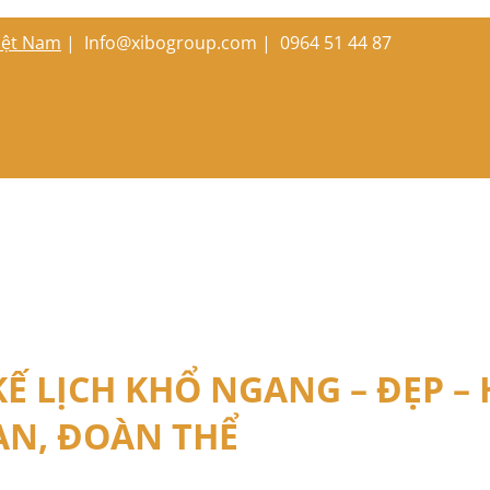
Việt Nam
|
Info@xibogroup.com |
0964 51 44 87
KẾ LỊCH KHỔ NGANG – ĐẸP –
AN, ĐOÀN THỂ