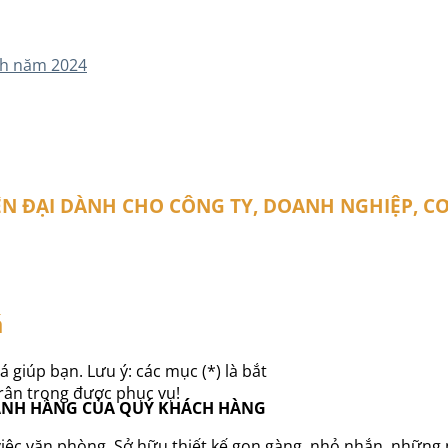
ịch năm 2024
IỆN ĐẠI DÀNH CHO CÔNG TY, DOANH NGHIỆP, C
á
á giúp bạn. Lưu ý: các mục (*) là bắt
Trân trọng được phục vụ!
GÀNH HÀNG CỦA QUÝ KHÁCH HÀNG
việc văn phòng. Sở hữu thiết kế gọn gàng, nhỏ nhắn, những