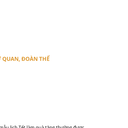
Ơ QUAN, ĐOÀN THỂ
 mẫu lịch Tết làm quà tặng thường được