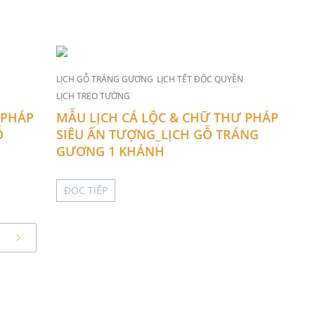
LỊCH GỖ TRÁNG GƯƠNG
LỊCH TẾT ĐỘC QUYỀN
LỊCH TREO TƯỜNG
 PHÁP
MẪU LỊCH CÁ LỘC & CHỮ THƯ PHÁP
Ỗ
SIÊU ẤN TƯỢNG_LỊCH GỖ TRÁNG
GƯƠNG 1 KHÁNH
ĐỌC TIẾP