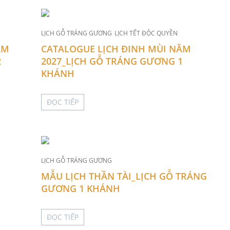
LỊCH GỖ TRÁNG GƯƠNG
LỊCH TẾT ĐỘC QUYỀN
ĂM
CATALOGUE LỊCH ĐINH MÙI NĂM
2
2027_LỊCH GỖ TRÁNG GƯƠNG 1
KHÁNH
ĐỌC TIẾP
LỊCH GỖ TRÁNG GƯƠNG
MẪU LỊCH THẦN TÀI_LỊCH GỖ TRÁNG
GƯƠNG 1 KHÁNH
ĐỌC TIẾP