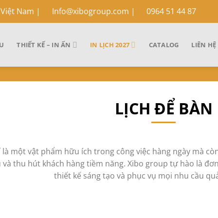
 Việt Nam
|
Info@xibogroup.com |
0964 51 44 87
ỆU
THIẾT KẾ – IN ẤN
IN LỊCH 2027
CATALOG
LIÊN HỆ
LỊCH ĐỂ BÀN
ỉ là một vật phẩm hữu ích trong công việc hàng ngày mà c
và thu hút khách hàng tiềm năng. Xibo group tự hào là đơn v
thiết kế sáng tạo và phục vụ mọi nhu cầu qu