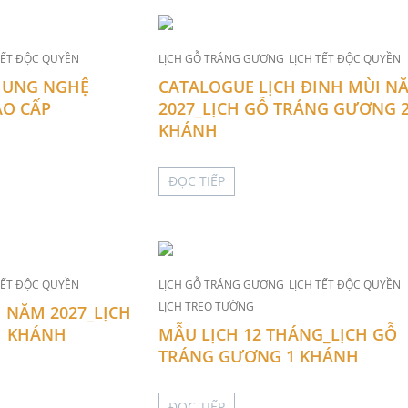
TẾT ĐỘC QUYỀN
LỊCH GỖ TRÁNG GƯƠNG
LỊCH TẾT ĐỘC QUYỀN
HUNG NGHỆ
CATALOGUE LỊCH ĐINH MÙI N
AO CẤP
2027_LỊCH GỖ TRÁNG GƯƠNG 
KHÁNH
ĐỌC TIẾP
TẾT ĐỘC QUYỀN
LỊCH GỖ TRÁNG GƯƠNG
LỊCH TẾT ĐỘC QUYỀN
LỊCH TREO TƯỜNG
 NĂM 2027_LỊCH
1 KHÁNH
MẪU LỊCH 12 THÁNG_LỊCH GỖ
TRÁNG GƯƠNG 1 KHÁNH
ĐỌC TIẾP