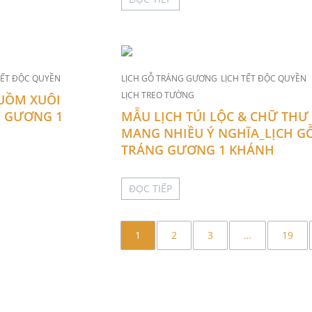
TẾT ĐỘC QUYỀN
LỊCH GỖ TRÁNG GƯƠNG
LỊCH TẾT ĐỘC QUYỀN
LỊCH TREO TƯỜNG
UỒM XUÔI
G GƯƠNG 1
MẪU LỊCH TÚI LỘC & CHỮ THƯ
MANG NHIỀU Ý NGHĨA_LỊCH G
TRÁNG GƯƠNG 1 KHÁNH
ĐỌC TIẾP
1
2
3
…
19