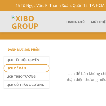
Skip
15 Tô Ngọc Vân, P. Thạnh Xuân, Quận 12, TP. HCM,
to
content
TRANG CHỦ
GIỚI THI
DANH MỤC SẢN PHẨM
LỊCH TẾT ĐỘC QUYỀN
LỊCH ĐỂ BÀN
Lịch để bàn không ch
LỊCH TREO TƯỜNG
nhận diện thương hiệu 
LỊCH GỖ TRÁNG GƯƠNG