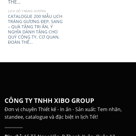
LỊCH GỖ TRÁNG GƯƠNG
CATALOGUE 200 MẪU LỊCH
TRÁNG GƯƠNG ĐẸP, SANG
– QUÀ TẶNG TRI ÂN, Ý
NGHĨA DÀNH TẶNG CHO
QUÝ CÔNG TY, CƠ QUAN,
ĐOÀN THỂ…
CÔNG TY TNHH XIBO GROUP
Đơn vị chuyên Thiết kế - In ấn - Sản xuất: Tem nhãn,
standee, catalogue và đặc biệt in lịch Tết!