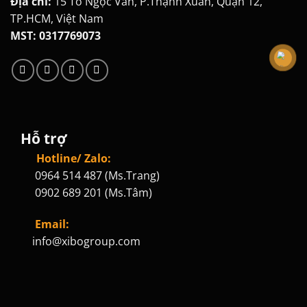
Địa chỉ:
15 Tô Ngọc Vân, P.Thạnh Xuân, Quận 12,
TP.HCM, Việt Nam
MST: 0317769073
Hỗ trợ
Hotline/ Zalo:
0964 514 487 (Ms.Trang)
0902 689 201 (Ms.Tâm)
Email:
info@xibogroup.com