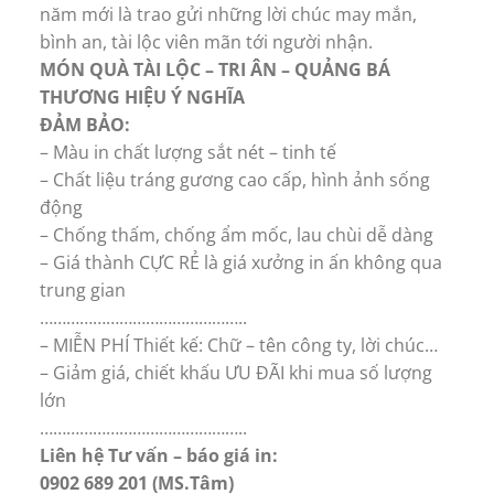
năm mới là trao gửi những lời chúc may mắn,
bình an, tài lộc viên mãn tới người nhận.
MÓN QUÀ TÀI LỘC – TRI ÂN – QUẢNG BÁ
THƯƠNG HIỆU Ý NGHĨA
ĐẢM BẢO:
– Màu in chất lượng sắt nét – tinh tế
– Chất liệu tráng gương cao cấp, hình ảnh sống
động
– Chống thấm, chống ẩm mốc, lau chùi dễ dàng
– Giá thành CỰC RẺ là giá xưởng in ấn không qua
trung gian
………………………………………..
– MIỄN PHÍ Thiết kế: Chữ – tên công ty, lời chúc…
– Giảm giá, chiết khấu ƯU ĐÃI khi mua số lượng
lớn
………………………………………..
Liên hệ Tư vấn – báo giá in:
0902 689 201 (MS.Tâm)