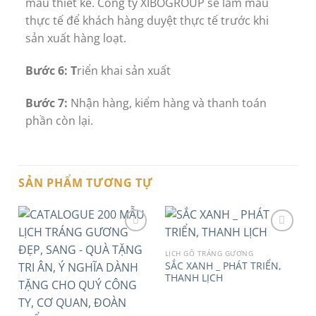
mẫu thiết kế. Công ty XIBOGROUP sẽ làm mẫu
thực tế để khách hàng duyệt thực tế trước khi
sản xuất hàng loạt.
Bước 6: T
riển khai sản xuất
Bước 7:
Nhận hàng, kiểm hàng và thanh toán
phần còn lại.
SẢN PHẨM TƯƠNG TỰ
LỊCH GỖ TRÁNG GƯƠNG
SẮC XANH _ PHÁT TRIỂN,
Add to
Add to
THANH LỊCH
wishlist
wishlist