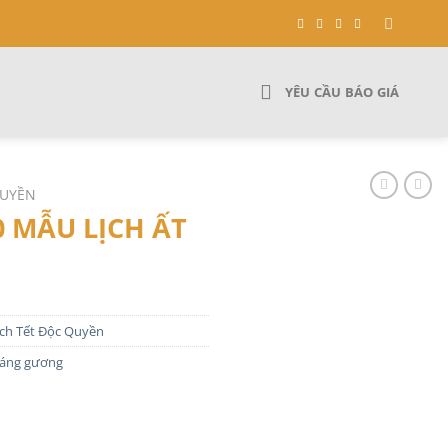
YÊU CẦU BÁO GIÁ
QUYỀN
 MẪU LỊCH ẤT
ịch Tết Độc Quyền
tráng gương