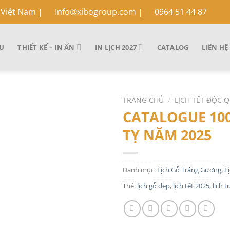
 Việt Nam
|
Info@xibogroup.com |
0964 51 44 87
ỆU
THIẾT KẾ – IN ẤN
IN LỊCH 2027
CATALOG
LIÊN HỆ
TRANG CHỦ
/
LỊCH TẾT ĐỘC 
CATALOGUE 100
TỴ NĂM 2025
Danh mục:
Lịch Gỗ Tráng Gương
,
L
Thẻ:
lịch gỗ đẹp
,
lịch tết 2025
,
lịch 