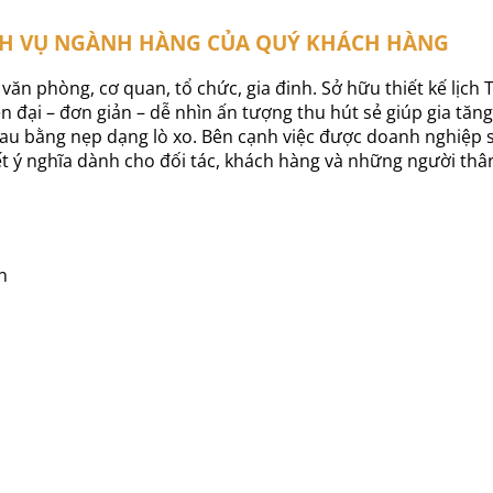
ỊCH VỤ NGÀNH HÀNG CỦA QUÝ KHÁCH HÀNG
văn phòng, cơ quan, tổ chức, gia đinh. Sở hữu thiết kế lịch
iện đại – đơn giản – dễ nhìn ấn tượng thu hút sẻ giúp gia tă
hau bằng nẹp dạng lò xo. Bên cạnh việc được doanh nghiệp 
t ý nghĩa dành cho đối tác, khách hàng và những người thâ
n