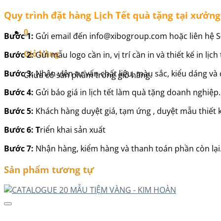
Quy trình đặt hàng Lịch Tết quà tặng tại xưởn
0
Bước 1:
Gửi email đến info@xibogroup.com hoặc liên hệ S
Giỏ hàng
Bước 2:
Gửi mẫu logo cần in, vị trí cần in và thiết kế in lị
Bước 3:
Nhân viên tư vấn chất liệu, màu sắc, kiểu dáng và 
Chưa có sản phẩm trong giỏ hàng.
Bước 4:
Gửi báo giá in lịch tết làm quà tặng doanh nghiệp.
Bước 5:
Khách hàng duyệt giá, tạm ứng , duyệt mẫu thiết 
Bước 6: T
riển khai sản xuất
Bước 7:
Nhận hàng, kiểm hàng và thanh toán phần còn lại
Sản phẩm tương tự