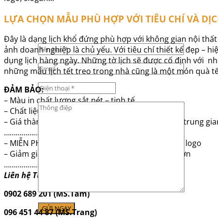
LỰA CHỌN MẪU PHÙ HỢP VỚI TIÊU CHÍ VÀ D
Đây là dạng lịch khổ đứng phù hợp với không gian nội thất 
ảnh doanh nghiệp là chủ yếu. Với tiêu chí thiết kế đẹp – h
dụng lịch hàng ngày. Những tờ lịch sẽ được cố định với n
những mẫu lịch tết treo trong nhà cũng là một món quà tế
ĐẢM BẢO:
– Màu in chất lượng sắt nét – tinh tế
– Chất liệu cao cấp, hình ảnh sống động
– Giá thành CỰC RẺ là giá xưởng in ấn không qua trung gia
………………………………………..
– MIỄN PHÍ Thiết kế: Thay hình, Chữ – tên công ty, logo
– Giảm giá, chiết khấu ƯU ĐÃI khi mua số lượng lớn
………………………………………..
Liên hệ Tư vấn – báo giá in:
0902 689 201 (MS.Tâm)
096 451 44 87 (MS.Trang)