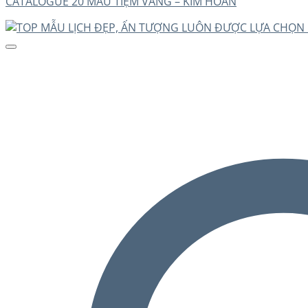
CATALOGUE 20 MẪU TIỆM VÀNG – KIM HOÀN