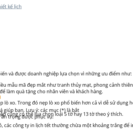
hiết kế lịch
ổ biến và được doanh nghiệp lựa chọn vì những ưu điểm như:
hiều mẫu mã đẹp mắt như tranh thủy mạt, phong cảnh thiên n
 để làm quà tặng cho nhân viên và khách hàng.
á
ẹp lò xo. Trong đó nẹp lò xo phổ biến hơn cả vì dễ sử dụng h
á giúp bạn. Lưu ý: các mục (*) là bắt
p cũng có thể lụa chọn loại 5 tờ hay 13 tờ theo ý thích.
Trân trọng được phục vụ!
ó, các công ty in lịch tết thường chừa một khoảng trắng để 