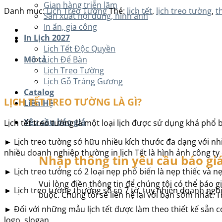
Gian hàng triễn lãm
Danh mục:
Lịch Treo Tường
Thẻ:
lịch tết
,
lịch treo tường
,
t
Sản xuất nội dung, hình ảnh
In ấn, gia công
In Lịch 2027
Lịch Tết Độc Quyền
Mô tả
Lịch Để Bàn
Lịch Treo Tường
Lịch Gỗ Tráng Gương
Catalog
LỊCH TẾT TREO TƯỜNG LÀ GÌ?
Liên Hệ
Yêu cầu báo giá
Lịch tết treo tường là một loại lịch được sử dụng khá ph
► Lịch treo tường sở hữu nhiều kích thước đa dạng với n
nhiều doanh nghiệp thường in lịch Tết là hình ảnh công ty
Nhập thông tin yêu cầu báo gi
► Lịch treo tường có 2 loại nẹp phổ biến là nẹp thiếc và n
Vui lòng điền thông tin để chúng tôi có thể báo gi
► Lịch treo tường thường sẽ có 7 tờ, tuy nhiên doanh nghiệ
buộc. Chúng tôi sẽ liên hệ lại với bạn sớm nhất. 
► Đối với những mẫu lịch tết được làm theo thiết kế sẵn c
logo, slogan…