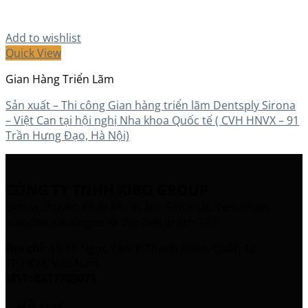
Add to wishlist
Quick View
Gian Hàng Triển Lãm
Sản xuất – Thi công Gian hàng triển lãm Dentsply Sirona
– Việt Can tại hội nghị Nha khoa Quốc tế ( CVH HNVX – 91
Trần Hưng Đạo, Hà Nội)
CÔNG TY TNHH XIBO GROUP
Đơn vị chuyên Thiết kế - In ấn - Sản xuất: Tem nhãn,
standee, catalogue và đặc biệt in lịch Tết!
Địa chỉ:
15 Tô Ngọc Vân, P.Thạnh Xuân, Quận 12,
TP.HCM, Việt Nam
MST: 0317769073
Hỗ trợ