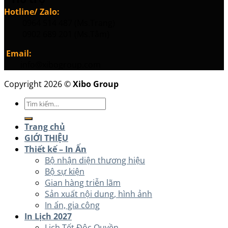
Hotline/ Zalo:
0964 514 487 (Ms.Trang)
0902 689 201 (Ms.Tâm)
Email:
info@xibogroup.com
Copyright 2026 ©
Xibo Group
Tìm
kiếm:
Trang chủ
GIỚI THIỆU
Thiết kế – In Ấn
Bộ nhận diện thương hiệu
Bộ sự kiện
Gian hàng triễn lãm
Sản xuất nội dung, hình ảnh
In ấn, gia công
In Lịch 2027
Lịch Tết Độc Quyền