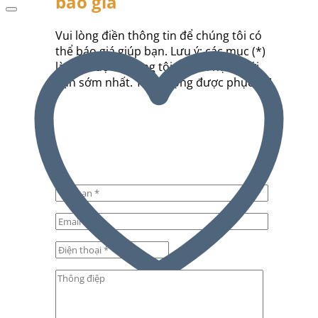
báo giá
Vui lòng điền thông tin để chúng tôi có
thể báo giá giúp bạn. Lưu ý: các mục (*)
là bắt buộc. Chúng tôi sẽ liên hệ lại với
bạn sớm nhất. Trân trọng được phục vụ!