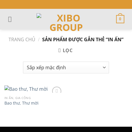
Skip
to
content
0
TRANG CHỦ
/
SẢN PHẨM ĐƯỢC GẮN THẺ “IN ẤN”
LỌC
IN ẤN, GIA CÔNG
Bao thư, Thư mời
Add to
wishlist