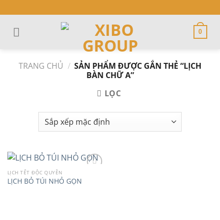
Skip
to
content
0
TRANG CHỦ
/
SẢN PHẨM ĐƯỢC GẮN THẺ “LỊCH
BÀN CHỮ A”
LỌC
LỊCH TẾT ĐỘC QUYỀN
LỊCH BỎ TÚI NHỎ GỌN
Add to
wishlist