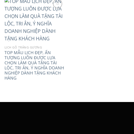
Add to
wishlist
LỊCH GỖ TRÁNG GƯƠNG
TOP MẪU LỊCH ĐẸP, ẤN
TƯỢNG LUÔN ĐƯỢC LỰA
CHỌN LÀM QUÀ TẶNG TÀI
LỘC, TRI ÂN, Ý NGHĨA DOANH
NGHIỆP DÀNH TẶNG KHÁCH
HÀNG