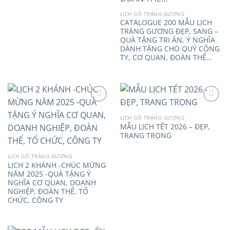
LỊCH GỖ TRÁNG GƯƠNG
CATALOGUE 200 MẪU LỊCH
TRÁNG GƯƠNG ĐẸP, SANG –
QUÀ TẶNG TRI ÂN, Ý NGHĨA
DÀNH TẶNG CHO QUÝ CÔNG
TY, CƠ QUAN, ĐOÀN THỂ…
LỊCH GỖ TRÁNG GƯƠNG
MẪU LỊCH TẾT 2026 – ĐẸP,
Add to
Add to
TRANG TRỌNG
wishlist
wishlist
LỊCH GỖ TRÁNG GƯƠNG
LỊCH 2 KHÁNH -CHÚC MỪNG
NĂM 2025 -QUÀ TẶNG Ý
NGHĨA CƠ QUAN, DOANH
NGHIỆP, ĐOÀN THỂ, TỔ
CHỨC, CÔNG TY