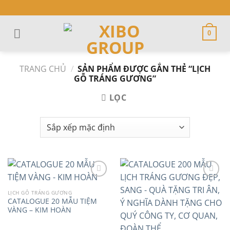
Skip
to
content
0
TRANG CHỦ
/
SẢN PHẨM ĐƯỢC GẮN THẺ “LỊCH
GỖ TRÁNG GƯƠNG”
LỌC
LỊCH GỖ TRÁNG GƯƠNG
CATALOGUE 20 MẪU TIỆM
Add to
Add to
VÀNG – KIM HOÀN
wishlist
wishlist