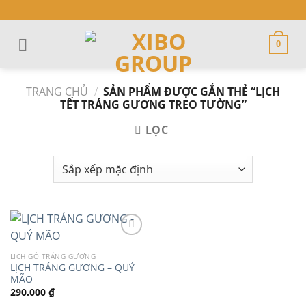
Skip
to
content
0
TRANG CHỦ
/
SẢN PHẨM ĐƯỢC GẮN THẺ “LỊCH
TẾT TRÁNG GƯƠNG TREO TƯỜNG”
LỌC
LỊCH GỖ TRÁNG GƯƠNG
LỊCH TRÁNG GƯƠNG – QUÝ
Add to
MÃO
wishlist
290.000
₫