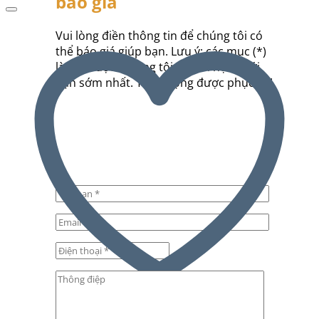
báo giá
Vui lòng điền thông tin để chúng tôi có
thể báo giá giúp bạn. Lưu ý: các mục (*)
là bắt buộc. Chúng tôi sẽ liên hệ lại với
bạn sớm nhất. Trân trọng được phục vụ!