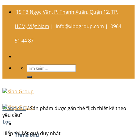
Skip
15 Tô Ngọc Vân, P. Thạnh Xuân, Quận 12, TP.
to
content
HCM, Việt Nam
|
Info@xibogroup.com |
0964
51 44 87
Tìm
kiếm:
Trang chủ
/
Sản phẩm được gắn thẻ “lịch thiết kế theo
yêu cầu”
Lọc
Hiển thị kết quả duy nhất
Trang chủ