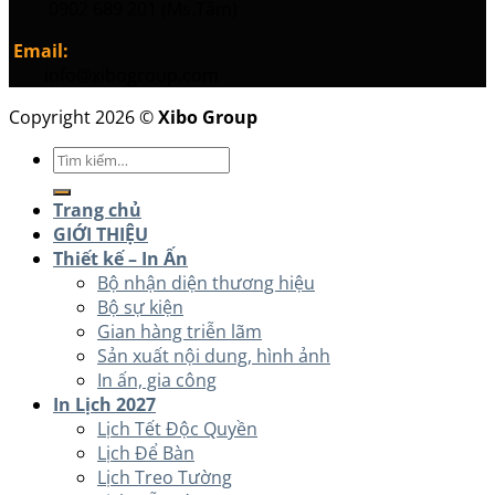
0902 689 201 (Ms.Tâm)
Email:
info@xibogroup.com
Copyright 2026 ©
Xibo Group
Tìm
kiếm:
Trang chủ
GIỚI THIỆU
Thiết kế – In Ấn
Bộ nhận diện thương hiệu
Bộ sự kiện
Gian hàng triễn lãm
Sản xuất nội dung, hình ảnh
In ấn, gia công
In Lịch 2027
Lịch Tết Độc Quyền
Lịch Để Bàn
Lịch Treo Tường