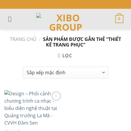
Skip
to
content
0
TRANG CHỦ
/
SẢN PHẨM ĐƯỢC GẮN THẺ “THIẾT
KẾ TRANG PHỤC”
LỌC
Add to
wishlist