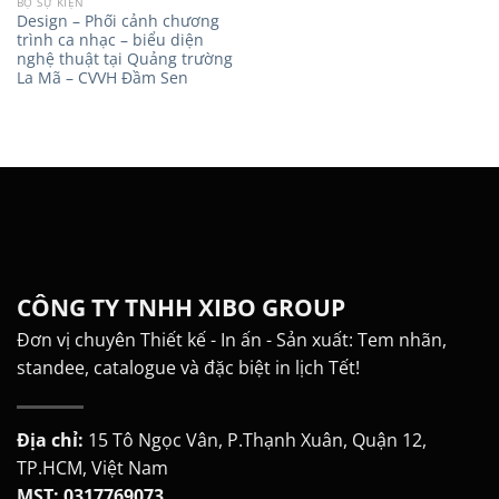
BỘ SỰ KIỆN
Design – Phối cảnh chương
trình ca nhạc – biểu diện
nghệ thuật tại Quảng trường
La Mã – CVVH Đầm Sen
CÔNG TY TNHH XIBO GROUP
Đơn vị chuyên Thiết kế - In ấn - Sản xuất: Tem nhãn,
standee, catalogue và đặc biệt in lịch Tết!
Địa chỉ:
15 Tô Ngọc Vân, P.Thạnh Xuân, Quận 12,
TP.HCM, Việt Nam
MST: 0317769073