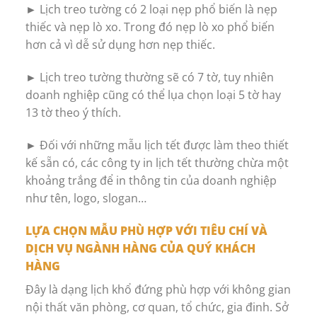
► Lịch treo tường có 2 loại nẹp phổ biến là nẹp
thiếc và nẹp lò xo. Trong đó nẹp lò xo phổ biến
hơn cả vì dễ sử dụng hơn nẹp thiếc.
► Lịch treo tường thường sẽ có 7 tờ, tuy nhiên
doanh nghiệp cũng có thể lụa chọn loại 5 tờ hay
13 tờ theo ý thích.
► Đối với những mẫu lịch tết được làm theo thiết
kế sẵn có, các công ty in lịch tết thường chừa một
khoảng trắng để in thông tin của doanh nghiệp
như tên, logo, slogan…
LỰA CHỌN MẪU PHÙ HỢP VỚI TIÊU CHÍ VÀ
DỊCH VỤ NGÀNH HÀNG CỦA QUÝ KHÁCH
HÀNG
Đây là dạng lịch khổ đứng phù hợp với không gian
nội thất văn phòng, cơ quan, tổ chức, gia đinh. Sở