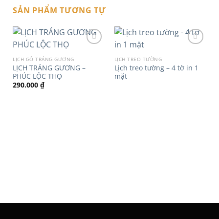
SẢN PHẨM TƯƠNG TỰ
LỊCH GỖ TRÁNG GƯƠNG
LỊCH TREO TƯỜNG
LỊCH TRÁNG GƯƠNG –
Lịch treo tường – 4 tờ in 1
Add to
Add to
PHÚC LỘC THỌ
mặt
wishlist
wishlist
290.000
₫