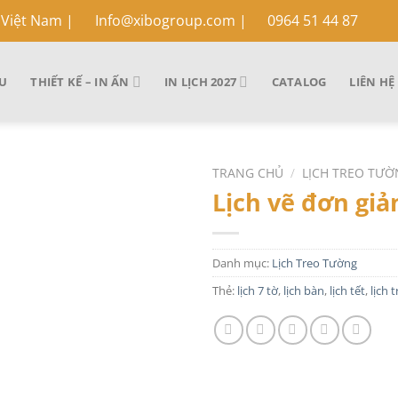
 Việt Nam
|
Info@xibogroup.com |
0964 51 44 87
ỆU
THIẾT KẾ – IN ẤN
IN LỊCH 2027
CATALOG
LIÊN HỆ
TRANG CHỦ
/
LỊCH TREO TƯ
Lịch vẽ đơn giản
Danh mục:
Lịch Treo Tường
Thẻ:
lịch 7 tờ
,
lịch bàn
,
lịch tết
,
lịch 