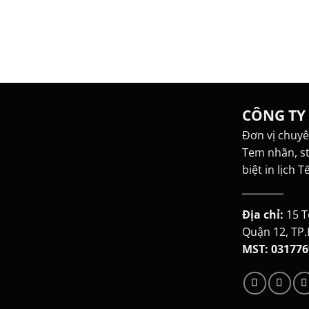
CÔNG TY
Đơn vị chuyên
Tem nhãn, st
biệt in lịch Tế
Địa chỉ:
15 T
Quận 12, TP
MST: 031776