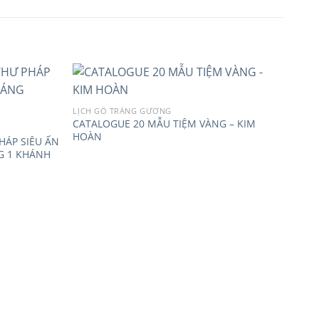
LỊCH GỖ TRÁNG GƯƠNG
CATALOGUE 20 MẪU TIỆM VÀNG – KIM
Add to
Add to
HOÀN
wishlist
wishlist
HÁP SIÊU ẤN
G 1 KHÁNH