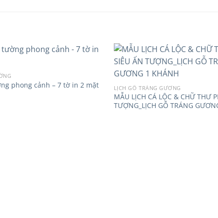
ƯỜNG
ờng phong cảnh – 7 tờ in 2 mặt
Add to
LỊCH GỖ TRÁNG GƯƠNG
wishlist
MẪU LỊCH CÁ LỘC & CHỮ THƯ P
TƯỢNG_LỊCH GỖ TRÁNG GƯƠN