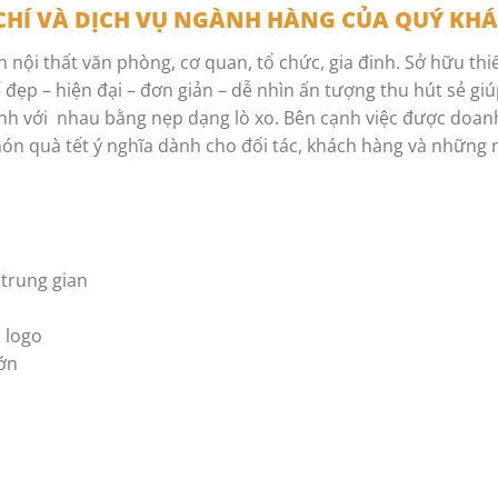
 CHÍ VÀ DỊCH VỤ NGÀNH HÀNG CỦA QUÝ KH
 nội thất văn phòng, cơ quan, tổ chức, gia đinh. Sở hữu thi
ế đẹp – hiện đại – đơn giản – dễ nhìn ấn tượng thu hút sẻ g
ịnh với nhau bằng nẹp dạng lò xo. Bên cạnh việc được doan
ón quà tết ý nghĩa dành cho đối tác, khách hàng và những 
 trung gian
, logo
lớn