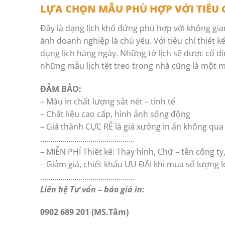
LỰA CHỌN MẪU PHÙ HỢP VỚI TIÊU
Đây là dạng lịch khổ đứng phù hợp với không gian
ảnh doanh nghiệp là chủ yếu. Với tiêu chí thiết k
dụng lịch hàng ngày. Những tờ lịch sẽ được cố đ
những mẫu lịch tết treo trong nhà cũng là một m
ĐẢM BẢO:
– Màu in chất lượng sắt nét – tinh tế
– Chất liệu cao cấp, hình ảnh sống động
– Giá thành CỰC RẺ là giá xưởng in ấn không qua
………………………………………..
– MIỄN PHÍ Thiết kế: Thay hình, Chữ – tên công ty
– Giảm giá, chiết khấu ƯU ĐÃI khi mua số lượng 
………………………………………..
Liên hệ Tư vấn – báo giá in:
0902 689 201 (MS.Tâm)