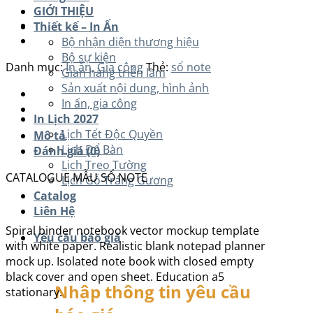
GIỚI THIỆU
Thiết kế – In Ấn
Bộ nhận diện thương hiệu
Bộ sự kiện
Danh mục:
In ấn, Gia công
Thẻ:
sổ note
Gian hàng triễn lãm
Sản xuất nội dung, hình ảnh
In ấn, gia công
In Lịch 2027
Lịch Tết Độc Quyền
Mô tả
Lịch Để Bàn
Đánh giá (0)
Lịch Treo Tường
CATALOGUE MẪU SỔ NOTE
Lịch Gỗ Tráng Gương
Catalog
Liên Hệ
Spiral binder notebook vector mockup template
Yêu cầu báo giá
with white paper. Realistic blank notepad planner
mock up. Isolated note book with closed empty
black cover and open sheet. Education a5
Nhập thông tin yêu cầu
stationary.