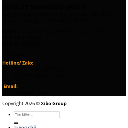
CÔNG TY TNHH XIBO GROUP
Đơn vị chuyên Thiết kế - In ấn - Sản xuất: Tem nhãn,
standee, catalogue và đặc biệt in lịch Tết!
Địa chỉ:
15 Tô Ngọc Vân, P.Thạnh Xuân, Quận 12,
TP.HCM, Việt Nam
MST: 0317769073
Hỗ trợ
Hotline/ Zalo:
0964 514 487 (Ms.Trang)
0902 689 201 (Ms.Tâm)
Email:
info@xibogroup.com
Copyright 2026 ©
Xibo Group
Tìm
kiếm:
Trang chủ